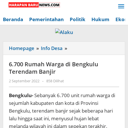
Lewati
ke
konten
Beranda
Pemerintahan
Politik
Hukum
Ekon
6.700
Homepage
»
Info Desa
»
Rumah
Warga
6.700 Rumah Warga di Bengkulu
di
Terendam Banjir
Bengkulu
oleh
2 September 2022
-
858 Dilihat
Terendam
Redaksi
Banjir
Harapan
Bengkulu-
Sebanyak 6.700 unit rumah warga di
Baru
News
sejumlah kabupaten dan kota di Provinsi
Bengkulu, terendam banjir sejak beberapa hari
lalu hingga saat ini, menyusul hujan lebat
melanda wilayah ini dalam sepekan terakhir.