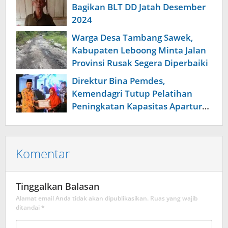
Bagikan BLT DD Jatah Desember
2024
Warga Desa Tambang Sawek,
Kabupaten Leboong Minta Jalan
Provinsi Rusak Segera Diperbaiki
Direktur Bina Pemdes,
Kemendagri Tutup Pelatihan
Peningkatan Kapasitas Apartur
Desa
Komentar
Tinggalkan Balasan
Alamat email Anda tidak akan dipublikasikan.
Ruas yang wajib
ditandai
*