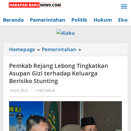
Lewati
ke
konten
Beranda
Pemerintahan
Politik
Hukum
Ekon
Pemkab
Homepage
»
Pemerintahan
»
Rejang
Lebong
Pemkab Rejang Lebong Tingkatkan
Tingkatkan
Asupan Gizi terhadap Keluarga
Asupan
Berisiko Stunting
Gizi
oleh
14 Juli 2022
-
1180 Dilihat
terhadap
Redaksi
Keluarga
Harapan
Baru
Berisiko
News
Stunting