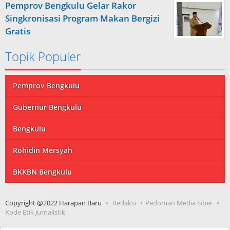
Pemprov Bengkulu Gelar Rakor
Singkronisasi Program Makan Bergizi
Gratis
Topik Populer
Pemprov Bengkulu
Gubernur Bengkulu
Bengkulu
Rohidin Mersyah
BKKBN Bengkulu
Copyright @2022 Harapan Baru
Redaksi
Pedoman Media Siber
Kode Etik Jurnalistik