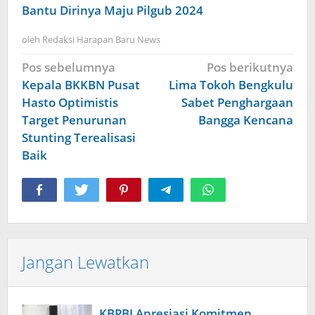
Bantu Dirinya Maju Pilgub 2024
oleh
Redaksi Harapan Baru News
Navigasi
Pos sebelumnya
Pos berikutnya
pos
Kepala BKKBN Pusat
Lima Tokoh Bengkulu
Hasto Optimistis
Sabet Penghargaan
Target Penurunan
Bangga Kencana
Stunting Terealisasi
Baik
Jangan Lewatkan
KBPBI Apresiasi Komitmen