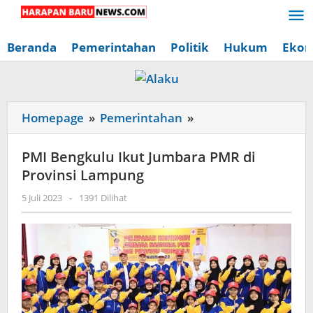
Lewati
ke
konten
Beranda
Pemerintahan
Politik
Hukum
Ekon
PMI
Homepage
»
Pemerintahan
»
Bengkulu
Ikut
PMI Bengkulu Ikut Jumbara PMR di
Jumbara
Provinsi Lampung
PMR
oleh
5 Juli 2023
-
1391 Dilihat
di
Redaksi
Provinsi
Harapan
Baru
Lampung
News