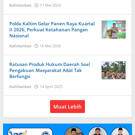
oleh
oleh
Kalimantan
17 Mei 2026
Redaksi
Redaksi
Harapan
Harapan
Baru
Baru
Polda Kaltim Gelar Panen Raya Kuartal
News
News
II 2026, Perkuat Ketahanan Pangan
Nasional
oleh
Kalimantan
16 Mei 2026
Redaksi
Harapan
Baru
Ratusan Produk Hukum Daerah Soal
News
Pengakuan Masyarakat Adat Tak
Berfungsi
oleh
Kalimantan
14 April 2025
Redaksi
Harapan
Baru
Muat Lebih
News