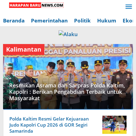
Lewati
ke
konten
Beranda
Pemerintahan
Politik
Hukum
Ekon
Kalimantan
Resmikan Asrama dan Sarpras Polda Kaltim,
Kapolri : Berikan Pengabdian Terbaik untuk
Masyarakat
Kalimantan
Polda Kaltim Resmi Gelar Kejuaraan
18
Judo Kapolri Cup 2026 di GOR Segiri
Mei
Samarinda
2026