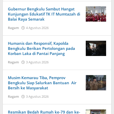
Harapan
Baru
Gubernur Bengkulu Sambut Hangat
News
Kunjungan Edukatif TK IT Mumtazah di
Balai Raya Semarak
oleh
Ragam
4 Agustus 2026
Redaksi
Harapan
Baru
Humanis dan Responsif, Kapolda
News
Bengkulu Berikan Pertolongan pada
Korban Laka di Pantai Panjang
oleh
Ragam
3 Agustus 2026
Redaksi
Harapan
Baru
Musim Kemarau Tiba, Pemprov
News
Bengkulu Siap Salurkan Bantuan Air
Bersih ke Masyarakat
oleh
Ragam
3 Agustus 2026
Redaksi
Harapan
Baru
Resmikan Bedah Rumah ke-79 dan ke-