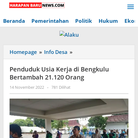
Lewati
ke
konten
Beranda
Pemerintahan
Politik
Hukum
Ekon
Penduduk
Homepage
»
Info Desa
»
Usia
Kerja
Penduduk Usia Kerja di Bengkulu
di
Bertambah 21.120 Orang
Bengkulu
oleh
14 November 2022
-
781 Dilihat
Bertambah
Redaksi
21.120
Harapan
Baru
Orang
News