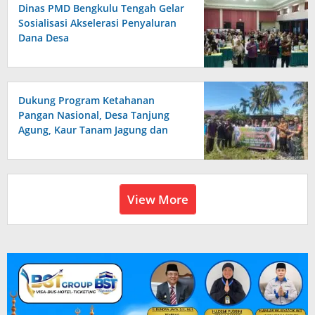
Dinas PMD Bengkulu Tengah Gelar
Sosialisasi Akselerasi Penyaluran
Dana Desa
Dukung Program Ketahanan
Pangan Nasional, Desa Tanjung
Agung, Kaur Tanam Jagung dan
Padi
View More