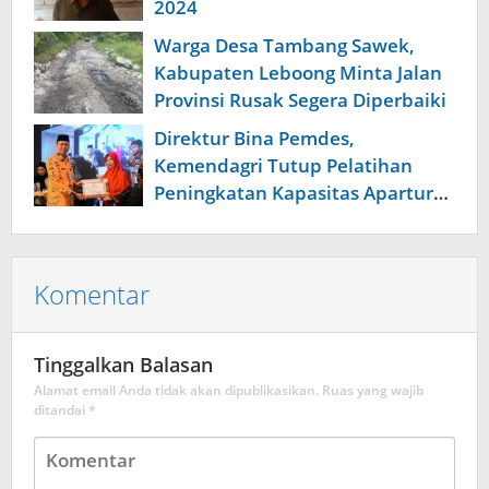
2024
Warga Desa Tambang Sawek,
Kabupaten Leboong Minta Jalan
Provinsi Rusak Segera Diperbaiki
Direktur Bina Pemdes,
Kemendagri Tutup Pelatihan
Peningkatan Kapasitas Apartur
Desa
Komentar
Tinggalkan Balasan
Alamat email Anda tidak akan dipublikasikan.
Ruas yang wajib
ditandai
*