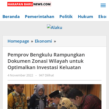
Lewati
ke
konten
Beranda
Pemerintahan
Politik
Hukum
Ekon
Pemprov
Homepage
»
Ekonomi
»
Bengkulu
Rampungkan
Pemprov Bengkulu Rampungkan
Dokumen
Dokumen Zonasi Wilayah untuk
Zonasi
Optimalkan Investasi Keluatan
Wilayah
oleh
4 November 2022
-
947 Dilihat
untuk
Redaksi
Optimalkan
Harapan
Baru
Investasi
News
Keluatan