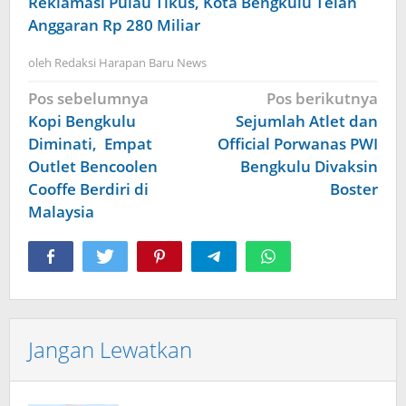
Reklamasi Pulau Tikus, Kota Bengkulu Telan
Anggaran Rp 280 Miliar
oleh
Redaksi Harapan Baru News
Navigasi
Pos sebelumnya
Pos berikutnya
pos
Kopi Bengkulu
Sejumlah Atlet dan
Diminati, Empat
Official Porwanas PWI
Outlet Bencoolen
Bengkulu Divaksin
Cooffe Berdiri di
Boster
Malaysia
Jangan Lewatkan