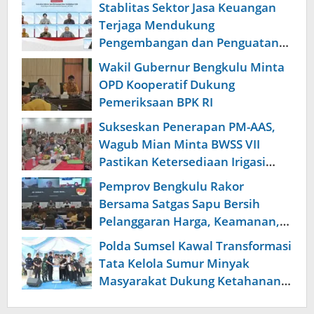
Stablitas Sektor Jasa Keuangan
Terjaga Mendukung
Pengembangan dan Penguatan
Sektor Jasa
Wakil Gubernur Bengkulu Minta
OPD Kooperatif Dukung
Pemeriksaan BPK RI
Sukseskan Penerapan PM-AAS,
Wagub Mian Minta BWSS VII
Pastikan Ketersediaan Irigasi
Pertanian Modern
Pemprov Bengkulu Rakor
Bersama Satgas Sapu Bersih
Pelanggaran Harga, Keamanan,
dan Mutu Pangan, Harga TBS
Polda Sumsel Kawal Transformasi
Sawit Masih Jadi Sorotan
Tata Kelola Sumur Minyak
Masyarakat Dukung Ketahanan