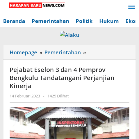
Lewati
ke
konten
Beranda
Pemerintahan
Politik
Hukum
Ekon
Pejabat
Homepage
»
Pemerintahan
»
Eselon
3
Pejabat Eselon 3 dan 4 Pemprov
dan
Bengkulu Tandatangani Perjanjian
4
Kinerja
Pemprov
oleh
14 Februari 2023
-
1425 Dilihat
Bengkulu
Redaksi
Tandatangani
Harapan
Baru
Perjanjian
News
Kinerja