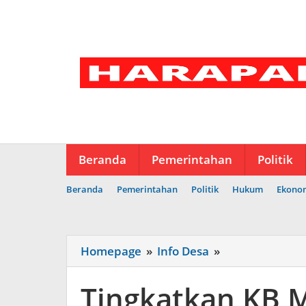
Lewati
ke
konten
Beranda
Pemerintahan
Politik
Beranda
Pemerintahan
Politik
Hukum
Ekono
Tingkatkan
Homepage
»
Info Desa
»
KB
MOW,
Tingkatkan KB
Pemkot