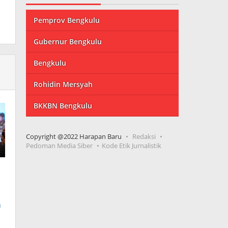
Pemprov Bengkulu
Gubernur Bengkulu
Bengkulu
Rohidin Mersyah
BKKBN Bengkulu
Copyright @2022 Harapan Baru
Redaksi
Pedoman Media Siber
Kode Etik Jurnalistik
n