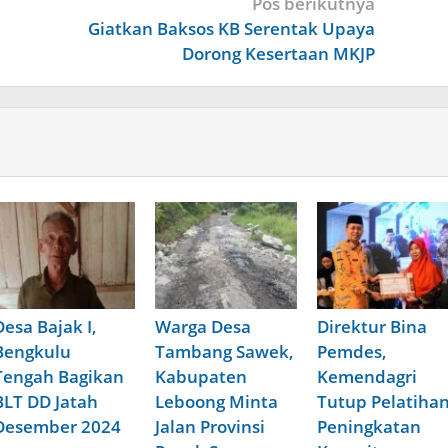
Pos berikutnya
Giatkan Baksos KB Serentak Upaya
Dorong Kesertaan MKJP
Desa Bajak I,
Warga Desa
Direktur Bina
Bengkulu
Tambang Sawek,
Pemdes,
Tengah Bagikan
Kabupaten
Kemendagri
BLT DD Jatah
Leboong Minta
Tutup Pelatiha
Desember 2024
Jalan Provinsi
Peningkatan