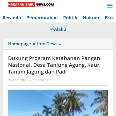
Lewati
ke
konten
Beranda
Pemerintahan
Politik
Hukum
Ekon
Dukung
Homepage
»
Info Desa
»
Program
Ketahanan
Dukung Program Ketahanan Pangan
Pangan
Nasional, Desa Tanjung Agung, Kaur
Nasional,
Tanam Jagung dan Padi
Desa
oleh
24 April 2025
-
861 Dilihat
Tanjung
Redaksi
Agung,
Harapan
Baru
Kaur
News
Tanam
Jagung
dan