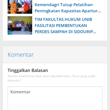
Kemendagri Tutup Pelatihan
Peningkatan Kapasitas Apartur
Desa
TIM FAKULTAS HUKUM UNIB
FASILITASI PEMBENTUKAN
PERDES SAMPAH DI SIDOURIP
BENGKULU UTARA
Komentar
Tinggalkan Balasan
Alamat email Anda tidak akan dipublikasikan.
Ruas yang wajib
ditandai
*