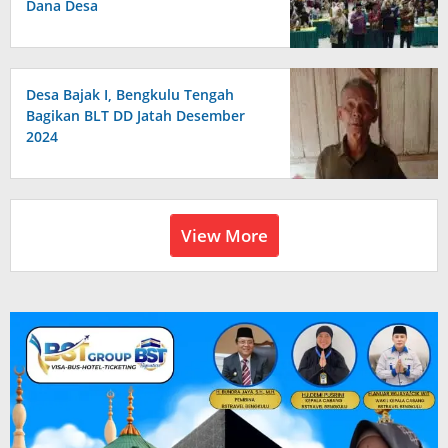
Dana Desa
Desa Bajak I, Bengkulu Tengah
Bagikan BLT DD Jatah Desember
2024
View More