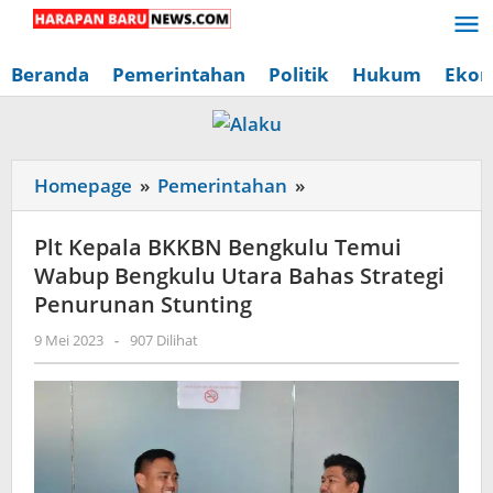
Lewati
ke
konten
Beranda
Pemerintahan
Politik
Hukum
Ekon
Plt
Homepage
»
Pemerintahan
»
Kepala
BKKBN
Plt Kepala BKKBN Bengkulu Temui
Bengkulu
Wabup Bengkulu Utara Bahas Strategi
Temui
Penurunan Stunting
Wabup
oleh
9 Mei 2023
-
907 Dilihat
Bengkulu
Redaksi
Utara
Harapan
Baru
Bahas
News
Strategi
Penurunan
Stunting