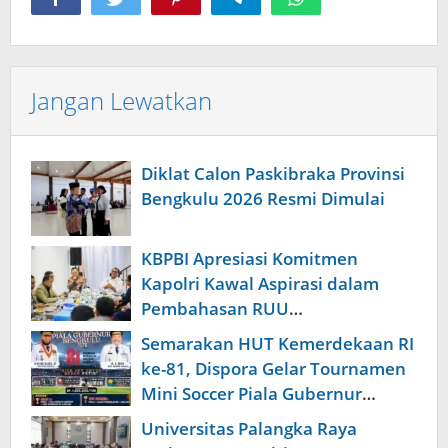
Jangan Lewatkan
Diklat Calon Paskibraka Provinsi
Bengkulu 2026 Resmi Dimulai
KBPBI Apresiasi Komitmen
Kapolri Kawal Aspirasi dalam
Pembahasan RUU
Ketenagakerjaan
Semarakan HUT Kemerdekaan RI
ke-81, Dispora Gelar Tournamen
Mini Soccer Piala Gubernur
Bengkulu
Universitas Palangka Raya