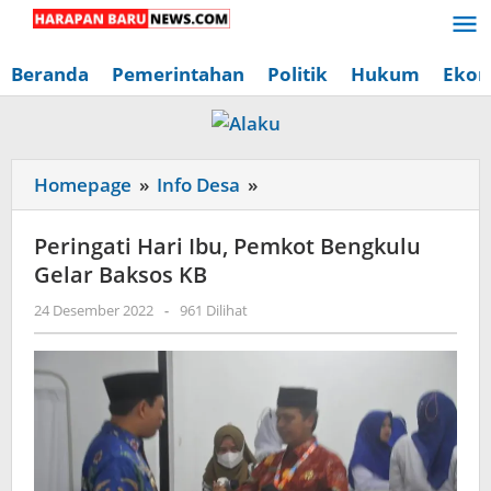
Lewati
ke
konten
Beranda
Pemerintahan
Politik
Hukum
Ekon
Peringati
Homepage
»
Info Desa
»
Hari
Ibu,
Peringati Hari Ibu, Pemkot Bengkulu
Pemkot
Gelar Baksos KB
Bengkulu
oleh
24 Desember 2022
-
961 Dilihat
Gelar
Redaksi
Baksos
Harapan
Baru
KB
News