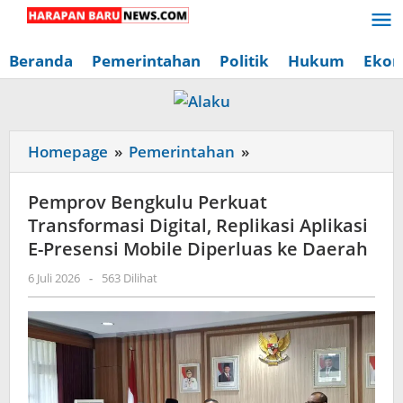
Lewati
ke
konten
Beranda
Pemerintahan
Politik
Hukum
Ekon
Pemprov
Homepage
»
Pemerintahan
»
Bengkulu
Perkuat
Pemprov Bengkulu Perkuat
Transformasi
Transformasi Digital, Replikasi Aplikasi
Digital,
E-Presensi Mobile Diperluas ke Daerah
Replikasi
oleh
6 Juli 2026
-
563 Dilihat
Aplikasi
Redaksi
E-
Harapan
Baru
Presensi
News
Mobile
Diperluas
ke