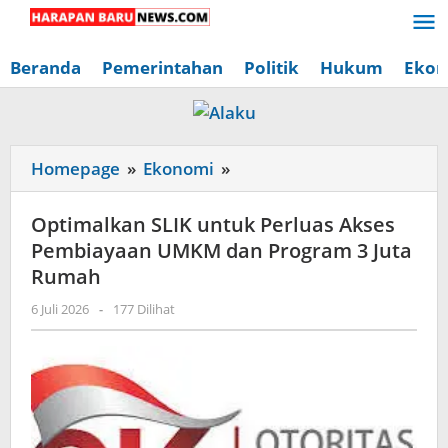
Lewati
ke
konten
Beranda
Pemerintahan
Politik
Hukum
Ekon
Optimalkan
Homepage
»
Ekonomi
»
SLIK
untuk
Optimalkan SLIK untuk Perluas Akses
Perluas
Pembiayaan UMKM dan Program 3 Juta
Akses
Rumah
Pembiayaan
oleh
6 Juli 2026
-
177 Dilihat
UMKM
Redaksi
dan
Harapan
Baru
Program
News
3
Juta
Rumah