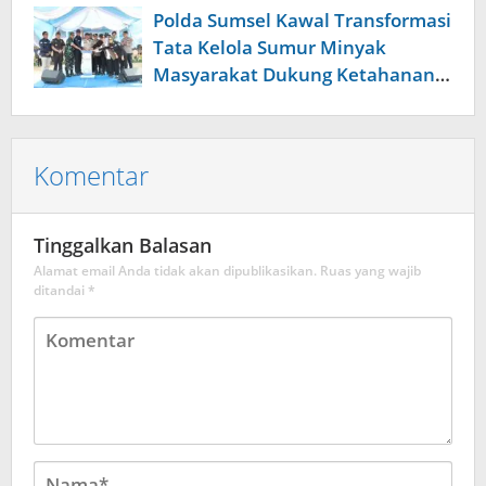
dan Mutu Pangan, Harga TBS
Polda Sumsel Kawal Transformasi
Sawit Masih Jadi Sorotan
Tata Kelola Sumur Minyak
Masyarakat Dukung Ketahanan
Komentar
Tinggalkan Balasan
Alamat email Anda tidak akan dipublikasikan.
Ruas yang wajib
ditandai
*