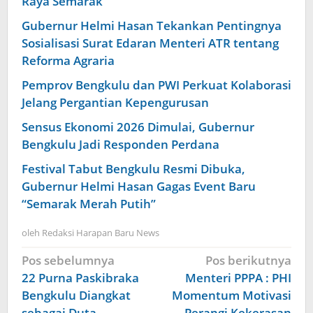
Raya Semarak
Gubernur Helmi Hasan Tekankan Pentingnya
Sosialisasi Surat Edaran Menteri ATR tentang
Reforma Agraria
Pemprov Bengkulu dan PWI Perkuat Kolaborasi
Jelang Pergantian Kepengurusan
Sensus Ekonomi 2026 Dimulai, Gubernur
Bengkulu Jadi Responden Perdana
Festival Tabut Bengkulu Resmi Dibuka,
Gubernur Helmi Hasan Gagas Event Baru
“Semarak Merah Putih”
oleh
Redaksi Harapan Baru News
Navigasi
Pos sebelumnya
Pos berikutnya
pos
22 Purna Paskibraka
Menteri PPPA : PHI
Bengkulu Diangkat
Momentum Motivasi
sebagai Duta
Perangi Kekerasan