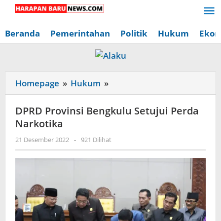
Lewati
ke
konten
Beranda
Pemerintahan
Politik
Hukum
Ekon
DPRD
Homepage
»
Hukum
»
Provinsi
Bengkulu
DPRD Provinsi Bengkulu Setujui Perda
Setujui
Narkotika
Perda
oleh
21 Desember 2022
-
921 Dilihat
Narkotika
Redaksi
Harapan
Baru
News