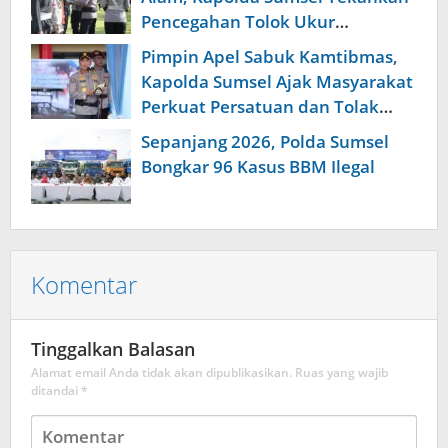
Pencegahan Tolok Ukur
Keberhasilan Tugas
Pimpin Apel Sabuk Kamtibmas,
Kapolda Sumsel Ajak Masyarakat
Perkuat Persatuan dan Tolak
Provokasi Pemecah Belah
Sepanjang 2026, Polda Sumsel
Bongkar 96 Kasus BBM Ilegal
Komentar
Tinggalkan Balasan
Alamat email Anda tidak akan dipublikasikan.
Ruas yang wajib
ditandai
*