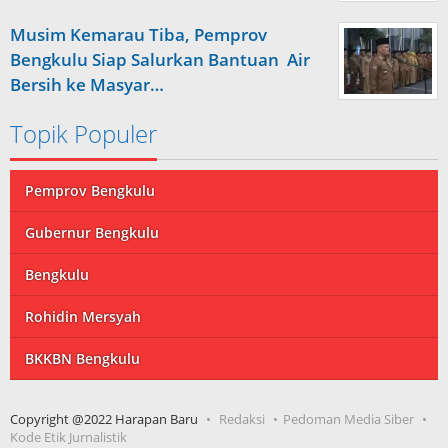
Musim Kemarau Tiba, Pemprov
Bengkulu Siap Salurkan Bantuan Air
Bersih ke Masyar…
Topik Populer
Pemprov Bengkulu
Gubernur Bengkulu
Bengkulu
Rohidin Mersyah
BKKBN Bengkulu
Copyright @2022 Harapan Baru
Redaksi
Pedoman Media Siber
Kode Etik Jurnalistik