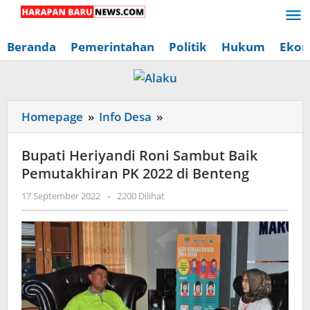
Lewati
ke
konten
Beranda
Pemerintahan
Politik
Hukum
Ekon
Bupati
Homepage
»
Info Desa
»
Heriyandi
Roni
Bupati Heriyandi Roni Sambut Baik
Sambut
Pemutakhiran PK 2022 di Benteng
Baik
oleh
17 September 2022
-
2200 Dilihat
Pemutakhiran
Redaksi
PK
Harapan
Baru
2022
News
di
Benteng