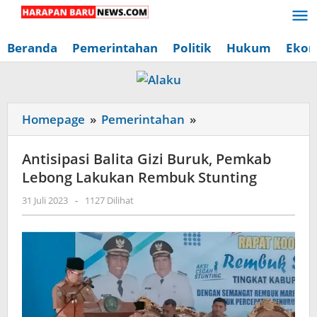
Lewati
ke
konten
Beranda
Pemerintahan
Politik
Hukum
Ekon
Antisipasi
Homepage
»
Pemerintahan
»
Balita
Gizi
Antisipasi Balita Gizi Buruk, Pemkab
Buruk,
Lebong Lakukan Rembuk Stunting
Pemkab
oleh
31 Juli 2023
-
1127 Dilihat
Lebong
Redaksi
Lakukan
Harapan
Baru
Rembuk
News
Stunting