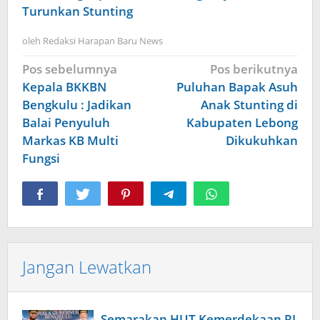
Turunkan Stunting
oleh
Redaksi Harapan Baru News
Navigasi
Pos sebelumnya
Pos berikutnya
pos
Kepala BKKBN
Puluhan Bapak Asuh
Bengkulu : Jadikan
Anak Stunting di
Balai Penyuluh
Kabupaten Lebong
Markas KB Multi
Dikukuhkan
Fungsi
Jangan Lewatkan
Semarakan HUT Kemerdekaan RI