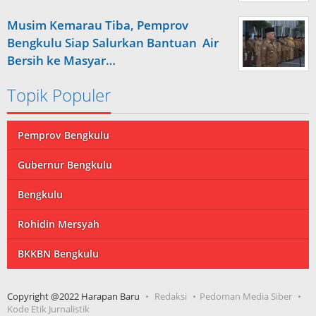
Musim Kemarau Tiba, Pemprov
Bengkulu Siap Salurkan Bantuan Air
Bersih ke Masyar…
Topik Populer
Pemprov Bengkulu
Gubernur Bengkulu
Bengkulu
Rohidin Mersyah
BKKBN Bengkulu
Copyright @2022 Harapan Baru
Redaksi
Pedoman Media Siber
Kode Etik Jurnalistik