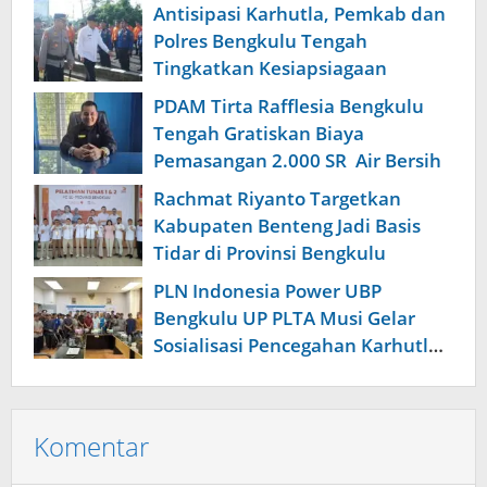
Kelainan Jantung
Antisipasi Karhutla, Pemkab dan
Polres Bengkulu Tengah
Tingkatkan Kesiapsiagaan
PDAM Tirta Rafflesia Bengkulu
Tengah Gratiskan Biaya
Pemasangan 2.000 SR Air Bersih
Rachmat Riyanto Targetkan
Kabupaten Benteng Jadi Basis
Tidar di Provinsi Bengkulu
PLN Indonesia Power UBP
Bengkulu UP PLTA Musi Gelar
Sosialisasi Pencegahan Karhutla
dan Pembagian Bibit Buah ke
Masyarakat
Komentar