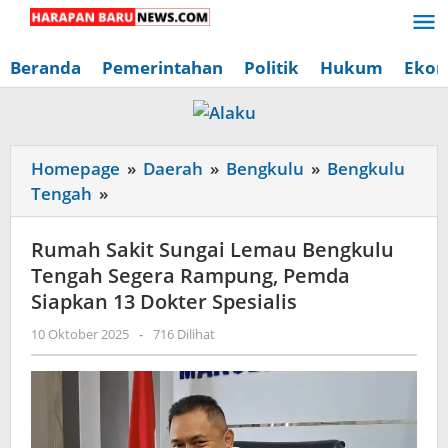
Lewati
ke
konten
Beranda
Pemerintahan
Politik
Hukum
Ekon
Homepage
»
Daerah
»
Bengkulu
»
Bengkulu
Rumah
Tengah
»
Sakit
Sungai
Rumah Sakit Sungai Lemau Bengkulu
Lemau
Tengah Segera Rampung, Pemda
Bengkulu
Siapkan 13 Dokter Spesialis
Tengah
oleh
10 Oktober 2025
-
716 Dilihat
Segera
Redaksi
Rampung,
Harapan
Baru
Pemda
News
Siapkan
13