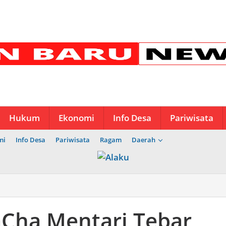
Hukum
Ekonomi
Info Desa
Pariwisata
mi
Info Desa
Pariwisata
Ragam
Daerah
aCha Mentari Tebar