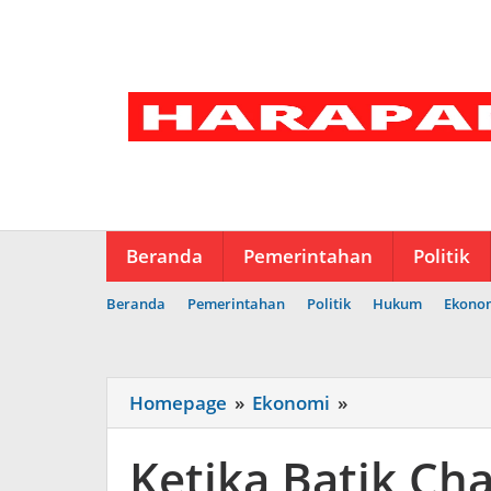
Lewati
ke
konten
Beranda
Pemerintahan
Politik
Beranda
Pemerintahan
Politik
Hukum
Ekono
Ketika
Homepage
»
Ekonomi
»
Batik
ChaCha
Ketika Batik Ch
Mentari