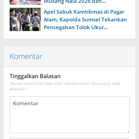
Musang Nala 2026 dan
Pengungkapan Investasi Bodong
Apel Sabuk Kamtibmas di Pagar
Alam, Kapolda Sumsel Tekankan
Pencegahan Tolok Ukur
Keberhasilan Tugas
Komentar
Tinggalkan Balasan
Alamat email Anda tidak akan dipublikasikan.
Ruas yang wajib
ditandai
*