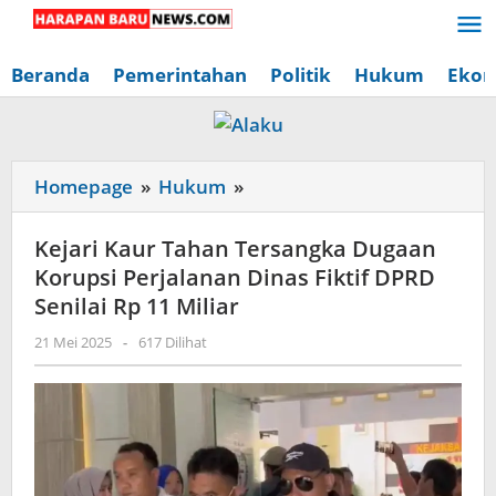
Lewati
ke
konten
Beranda
Pemerintahan
Politik
Hukum
Ekon
Kejari
Homepage
»
Hukum
»
Kaur
Tahan
Kejari Kaur Tahan Tersangka Dugaan
Tersangka
Korupsi Perjalanan Dinas Fiktif DPRD
Dugaan
Senilai Rp 11 Miliar
Korupsi
oleh
21 Mei 2025
-
617 Dilihat
Perjalanan
Redaksi
Dinas
Harapan
Baru
Fiktif
News
DPRD
Senilai
Rp