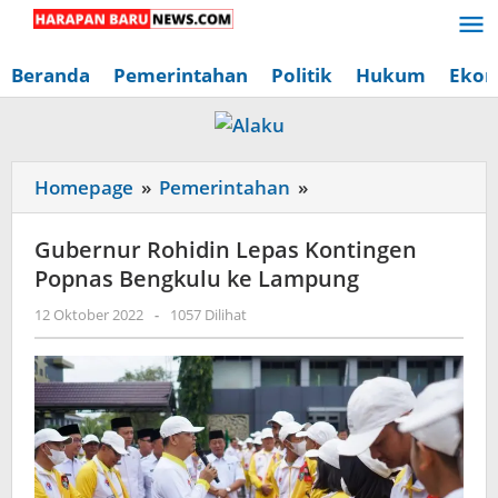
Lewati
ke
konten
Beranda
Pemerintahan
Politik
Hukum
Ekon
Gubernur
Homepage
»
Pemerintahan
»
Rohidin
Lepas
Gubernur Rohidin Lepas Kontingen
Kontingen
Popnas Bengkulu ke Lampung
Popnas
oleh
12 Oktober 2022
-
1057 Dilihat
Bengkulu
Redaksi
ke
Harapan
Baru
Lampung
News