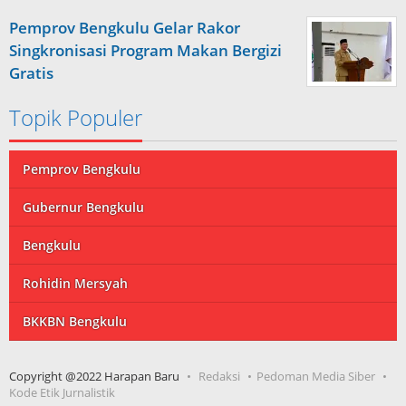
Pemprov Bengkulu Gelar Rakor
Singkronisasi Program Makan Bergizi
Gratis
Topik Populer
Pemprov Bengkulu
Gubernur Bengkulu
Bengkulu
Rohidin Mersyah
BKKBN Bengkulu
Copyright @2022 Harapan Baru
Redaksi
Pedoman Media Siber
Kode Etik Jurnalistik