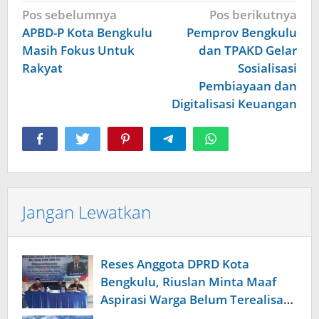
Navigasi
Pos sebelumnya
Pos berikutnya
pos
APBD-P Kota Bengkulu
Pemprov Bengkulu
Masih Fokus Untuk
dan TPAKD Gelar
Rakyat
Sosialisasi
Pembiayaan dan
Digitalisasi Keuangan
Jangan Lewatkan
Reses Anggota DPRD Kota
Bengkulu, Riuslan Minta Maaf
Aspirasi Warga Belum Terealisasi
Baik Akibat Efisiensi Anggaran