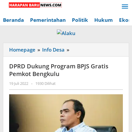
Lewati
ke
konten
Beranda
Pemerintahan
Politik
Hukum
Ekon
DPRD
Homepage
»
Info Desa
»
Dukung
Program
DPRD Dukung Program BPJS Gratis
BPJS
Pemkot Bengkulu
Gratis
oleh
19 Juli 2022
-
1930 Dilihat
Pemkot
Redaksi
Bengkulu
Harapan
Baru
News