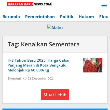
Lewati
ke
konten
Beranda
Pemerintahan
Politik
Hukum
Ekon
Tag:
Kenaikan Sementara
H-3 Tahun Baru 2025, Harga Cabai
Panjang Merah di Kota Bengkulu
Melonjak Rp 60.000/Kg
oleh
Ekonomi
28 Desember 2024
Redaksi
Harapan
Baru
Muat Lebih
News