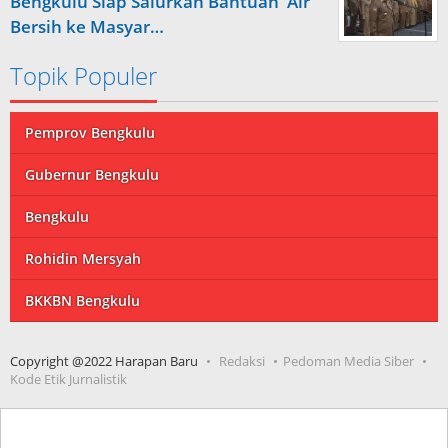
Bengkulu Siap Salurkan Bantuan Air
Bersih ke Masyar…
Topik Populer
Pemprov Bengkulu
Gubernur Bengkulu
Bengkulu
Rohidin Mersyah
BKKBN Bengkulu
Copyright @2022 Harapan Baru
Redaksi
Pedoman Media Siber
Kode Etik Jurnalistik