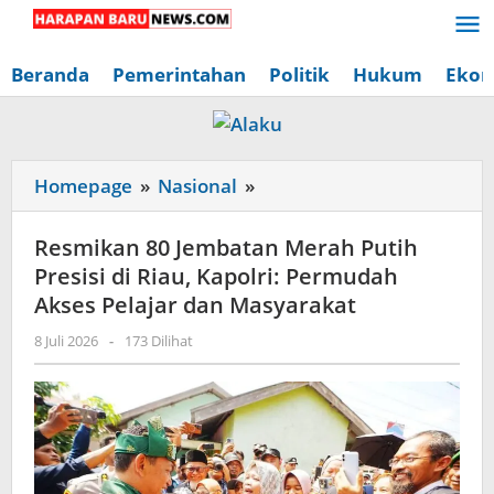
Lewati
ke
konten
Beranda
Pemerintahan
Politik
Hukum
Ekon
Resmikan
Homepage
»
Nasional
»
80
Jembatan
Resmikan 80 Jembatan Merah Putih
Merah
Presisi di Riau, Kapolri: Permudah
Putih
Akses Pelajar dan Masyarakat
Presisi
oleh
8 Juli 2026
-
173 Dilihat
di
Redaksi
Riau,
Harapan
Baru
Kapolri:
News
Permudah
Akses
Pelajar