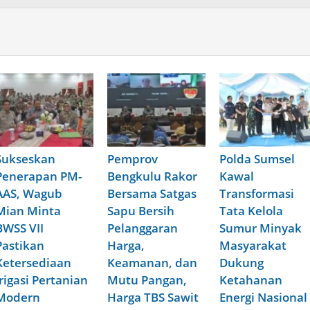
Sukseskan
Pemprov
Polda Sumsel
Penerapan PM-
Bengkulu Rakor
Kawal
AAS, Wagub
Bersama Satgas
Transformasi
Mian Minta
Sapu Bersih
Tata Kelola
BWSS VII
Pelanggaran
Sumur Minyak
Pastikan
Harga,
Masyarakat
Ketersediaan
Keamanan, dan
Dukung
Irigasi Pertanian
Mutu Pangan,
Ketahanan
Modern
Harga TBS Sawit
Energi Nasional ​