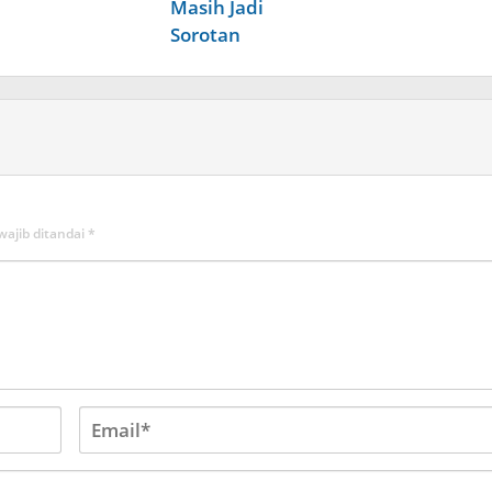
Masih Jadi
Sorotan
wajib ditandai
*