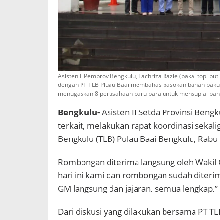
Asisten II Pemprov Bengkulu, Fachriza Razie (pakai topi pu
dengan PT TLB Pluau Baai membahas pasokan bahan baku b
menugaskan 8 perusahaan baru bara untuk mensuplai bahan 
Bengkulu-
Asisten II Setda Provinsi Beng
terkait, melakukan rapat koordinasi sekal
Bengkulu (TLB) Pulau Baai Bengkulu, Rabu 
Rombongan diterima langsung oleh Wakil G
hari ini kami dan rombongan sudah diterim
GM langsung dan jajaran, semua lengkap,” 
Dari diskusi yang dilakukan bersama PT TL