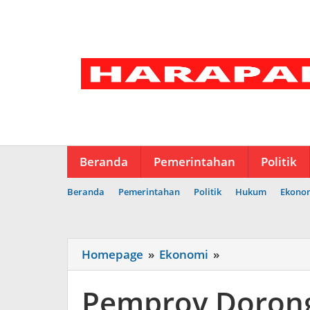
Lewati
ke
konten
Beranda
Pemerintahan
Politik
Beranda
Pemerintahan
Politik
Hukum
Ekono
Pemprov
Homepage
»
Ekonomi
»
Dorong
Suplai
Pemprov Dorong
Batu