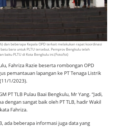
tih) dan beberapa Kepala OPD terkait melakukan rapat koordinasi
atu bara untuk PLTU tersebut. Pemprov Bengkulu telah
baku PLTU di Kota Bengkulu ini.(Foto/Ist)
kulu, Fahriza Razie beserta rombongan OPD
igus pemantauan lapangan ke PT Tenaga Listrik
(11/1/2023).
M PT TLB Pulau Baai Bengkulu, Mr Yang. “Jadi,
a dengan sangat baik oleh PT TLB, hadir Wakil
kata Fahriza.
B, ada beberapa informasi juga data yang