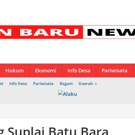
Hukum
Ekonomi
Info Desa
Pariwisata
mi
Info Desa
Pariwisata
Ragam
Daerah
 Suplai Batu Bara