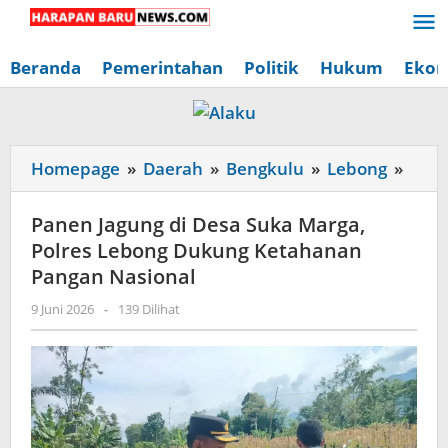
Lewati
ke
konten
Beranda
Pemerintahan
Politik
Hukum
Ekon
Pane
Homepage
»
Daerah
»
Bengkulu
»
Lebong
»
Jagu
di
Panen Jagung di Desa Suka Marga,
Desa
Polres Lebong Dukung Ketahanan
Suka
Pangan Nasional
Marg
oleh
9 Juni 2026
-
139 Dilihat
Polre
Redaksi
Lebo
Harapan
Baru
Duku
News
Keta
Pang
Nasi