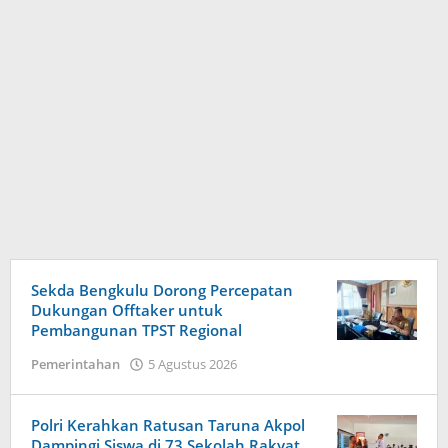
Harapan
Sekda Bengkulu Dorong Percepatan
Dukungan Offtaker untuk
Baru
Pembangunan TPST Regional
oleh
Pemerintahan
5 Agustus 2026
Redaksi
Harapan
Baru
Polri Kerahkan Ratusan Taruna Akpol
News
Dampingi Siswa di 73 Sekolah Rakyat