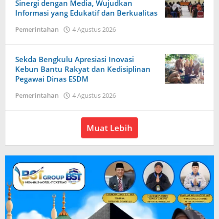
Sinergi dengan Media, Wujudkan
Informasi yang Edukatif dan Berkualitas
oleh
Pemerintahan
4 Agustus 2026
Redaksi
Harapan
Baru
Sekda Bengkulu Apresiasi Inovasi
News
Kebun Bantu Rakyat dan Kedisiplinan
Pegawai Dinas ESDM
oleh
Pemerintahan
4 Agustus 2026
Redaksi
Harapan
Baru
Muat Lebih
News