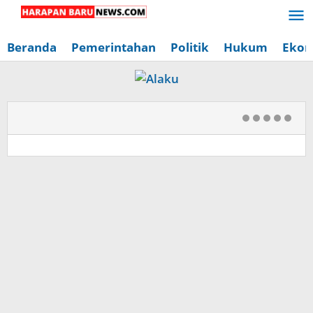
Lewati
ke
konten
Beranda
Pemerintahan
Politik
Hukum
Ekon