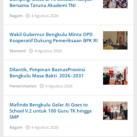
Bersama Taruna Akademi TNI
oleh
Ragam
4 Agustus 2026
Redaksi
Harapan
Baru
Wakil Gubernur Bengkulu Minta OPD
News
Kooperatif Dukung Pemeriksaan BPK RI
oleh
Ekonomi
4 Agustus 2026
Redaksi
Harapan
Baru
Dilantik, Pimpinan BaznasProvinsi
News
Bengkulu Masa Bakti 2026–2031
oleh
Pemerintahan
4 Agustus 2026
Redaksi
Harapan
Baru
Mafindo Bengkulu Gelar AI Goes to
News
School V.2 untuk 100 Guru TK hingga
SMP
oleh
Ragam
4 Agustus 2026
Redaksi