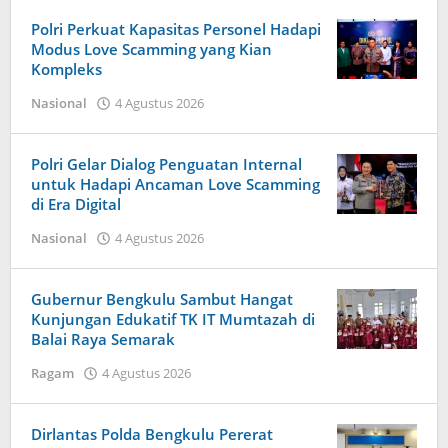
Harapan
Baru
Polri Perkuat Kapasitas Personel Hadapi
News
Modus Love Scamming yang Kian
Kompleks
oleh
Nasional
4 Agustus 2026
Redaksi
Harapan
Baru
Polri Gelar Dialog Penguatan Internal
News
untuk Hadapi Ancaman Love Scamming
di Era Digital
oleh
Nasional
4 Agustus 2026
Redaksi
Harapan
Baru
Gubernur Bengkulu Sambut Hangat
News
Kunjungan Edukatif TK IT Mumtazah di
Balai Raya Semarak
oleh
Ragam
4 Agustus 2026
Redaksi
Harapan
Baru
Dirlantas Polda Bengkulu Pererat
News