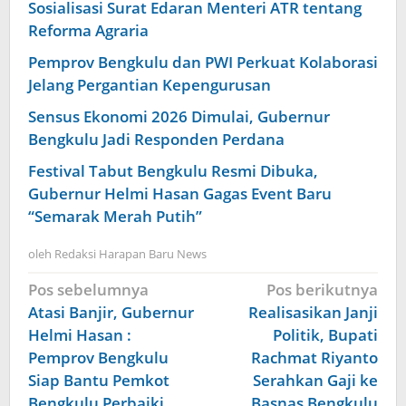
Sosialisasi Surat Edaran Menteri ATR tentang
Reforma Agraria
Pemprov Bengkulu dan PWI Perkuat Kolaborasi
Jelang Pergantian Kepengurusan
Sensus Ekonomi 2026 Dimulai, Gubernur
Bengkulu Jadi Responden Perdana
Festival Tabut Bengkulu Resmi Dibuka,
Gubernur Helmi Hasan Gagas Event Baru
“Semarak Merah Putih”
oleh
Redaksi Harapan Baru News
Navigasi
Pos sebelumnya
Pos berikutnya
pos
Atasi Banjir, Gubernur
Realisasikan Janji
Helmi Hasan :
Politik, Bupati
Pemprov Bengkulu
Rachmat Riyanto
Siap Bantu Pemkot
Serahkan Gaji ke
Bengkulu Perbaiki
Basnas Bengkulu