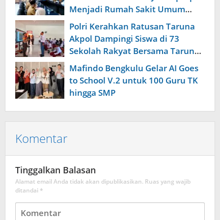
Menjadi Rumah Sakit Umum
Merah Putih
Polri Kerahkan Ratusan Taruna
Akpol Dampingi Siswa di 73
Sekolah Rakyat Bersama Taruna
Akademi TNI
Mafindo Bengkulu Gelar AI Goes
to School V.2 untuk 100 Guru TK
hingga SMP
Komentar
Tinggalkan Balasan
Alamat email Anda tidak akan dipublikasikan.
Ruas yang wajib
ditandai
*