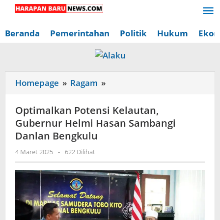
Lewati
ke
konten
Beranda
Pemerintahan
Politik
Hukum
Ekon
Optimalkan
Homepage
»
Ragam
»
Potensi
Kelautan,
Optimalkan Potensi Kelautan,
Gubernur
Gubernur Helmi Hasan Sambangi
Helmi
Danlan Bengkulu
Hasan
oleh
4 Maret 2025
-
622 Dilihat
Sambangi
Redaksi
Danlan
Harapan
Baru
Bengkulu
News