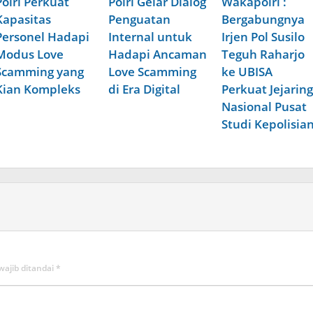
Polri Perkuat
Polri Gelar Dialog
Wakapolri :
Kapasitas
Penguatan
Bergabungnya
Personel Hadapi
Internal untuk
Irjen Pol Susilo
Modus Love
Hadapi Ancaman
Teguh Raharjo
Scamming yang
Love Scamming
ke UBISA
Kian Kompleks
di Era Digital
Perkuat Jejaring
Nasional Pusat
Studi Kepolisia
wajib ditandai
*