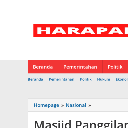
Lewati
ke
konten
Beranda
Pemerintahan
Politik
Beranda
Pemerintahan
Politik
Hukum
Ekono
Masjid
Homepage
»
Nasional
»
Panggilan
Sujud
Masjid Panggilan
Direvitalisasi,