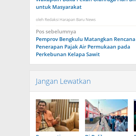
untuk Masyarakat
oleh
Redaksi Harapan Baru News
Navigasi
Pos sebelumnya
pos
Pemprov Bengkulu Matangkan Rencana
Penerapan Pajak Air Permukaan pada
Perkebunan Kelapa Sawit
Jangan Lewatkan