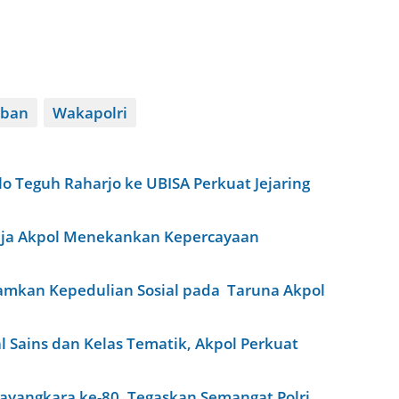
aban
Wakapolri
lo Teguh Raharjo ke UBISA Perkuat Jejaring
aja Akpol Menekankan Kepercayaan
amkan Kepedulian Sosial pada Taruna Akpol
 Sains dan Kelas Tematik, Akpol Perkuat
ayangkara ke-80, Tegaskan Semangat Polri