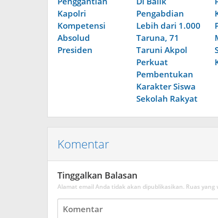
Penggantian
Di Balik
Kapolri
Pengabdian
Kompetensi
Lebih dari 1.000
Absolud
Taruna, 71
Presiden
Taruni Akpol
Perkuat
Pembentukan
Karakter Siswa
Sekolah Rakyat
Komentar
Tinggalkan Balasan
Alamat email Anda tidak akan dipublikasikan.
Ruas yang 