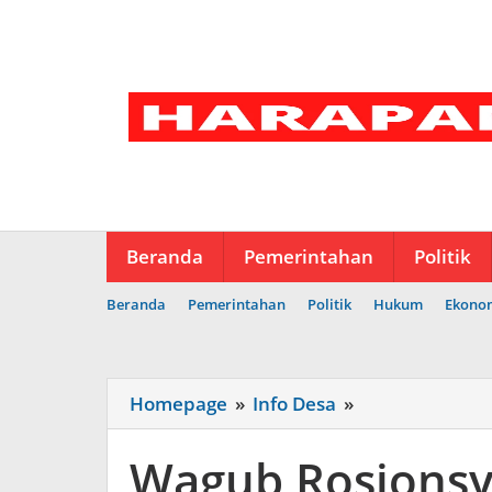
Lewati
ke
konten
Beranda
Pemerintahan
Politik
Beranda
Pemerintahan
Politik
Hukum
Ekono
Wagub
Homepage
»
Info Desa
»
Rosjonsyah
Kunker
Wagub Rosjonsy
di