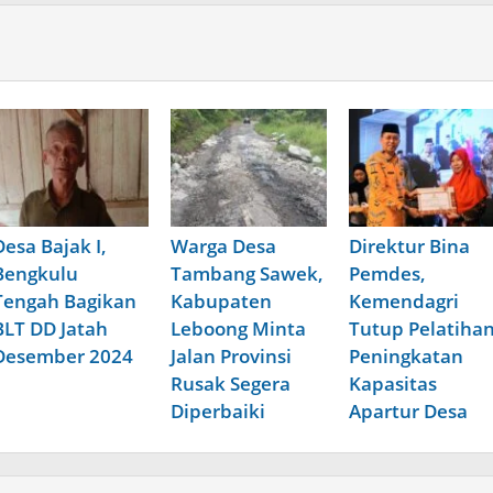
Desa Bajak I,
Warga Desa
Direktur Bina
Bengkulu
Tambang Sawek,
Pemdes,
Tengah Bagikan
Kabupaten
Kemendagri
BLT DD Jatah
Leboong Minta
Tutup Pelatiha
Desember 2024
Jalan Provinsi
Peningkatan
Rusak Segera
Kapasitas
Diperbaiki
Apartur Desa