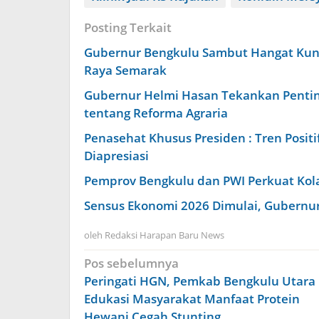
Posting Terkait
Gubernur Bengkulu Sambut Hangat Kunj
Raya Semarak
Gubernur Helmi Hasan Tekankan Penting
tentang Reforma Agraria
Penasehat Khusus Presiden : Tren Positi
Diapresiasi
Pemprov Bengkulu dan PWI Perkuat Kola
Sensus Ekonomi 2026 Dimulai, Gubernu
oleh
Redaksi Harapan Baru News
Navigasi
Pos sebelumnya
pos
Peringati HGN, Pemkab Bengkulu Utara
Edukasi Masyarakat Manfaat Protein
Hewani Cegah Stunting