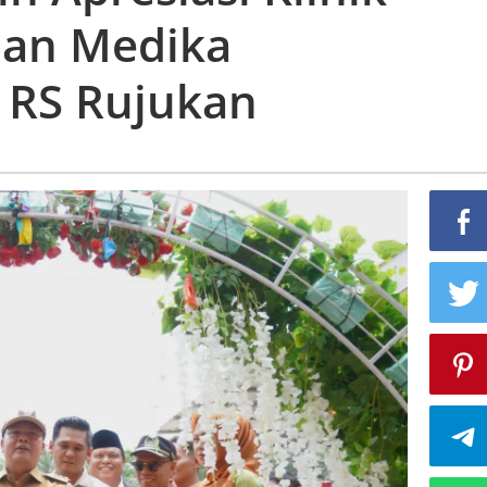
man Medika
i RS Rujukan
an