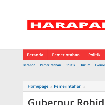
Lewati
ke
konten
Beranda
Pemerintahan
Politik
Beranda
Pemerintahan
Politik
Hukum
Ekono
Gubernur
Homepage
»
Pemerintahan
»
Rohidin
Apresiasi
Gubernur Rohidi
Klinik