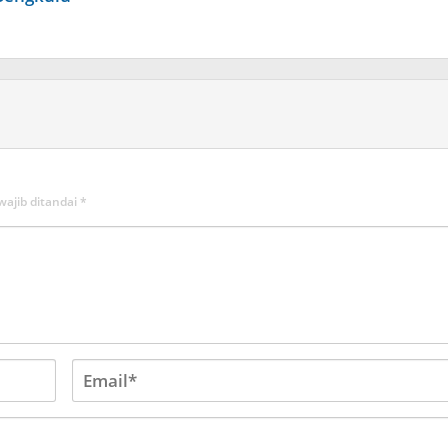
wajib ditandai
*