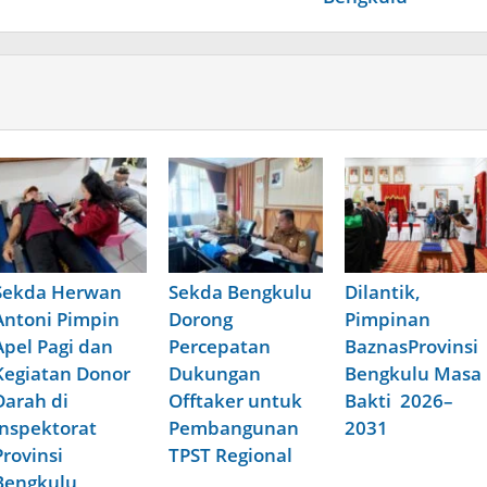
Sekda Herwan
Sekda Bengkulu
Dilantik,
Antoni Pimpin
Dorong
Pimpinan
Apel Pagi dan
Percepatan
BaznasProvinsi
Kegiatan Donor
Dukungan
Bengkulu Masa
Darah di
Offtaker untuk
Bakti 2026–
Inspektorat
Pembangunan
2031
Provinsi
TPST Regional
Bengkulu