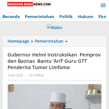
Lewati
ke
konten
Beranda
Pemerintahan
Politik
Hukum
Ekon
Gubernur
Homepage
»
Pemerintahan
»
Helmi
Instruksikan
Gubernur Helmi Instruksikan Pemprov
Pemprov
dan Baznas Bantu ‘Arif’ Guru GTT
dan
Penderita Tumor Limfoma
Baznas
oleh
9 Mei 2026
-
251 Dilihat
Bantu
Redaksi
‘Arif’
Harapan
Baru
Guru
News
GTT
Penderita
Tumor