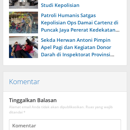
Studi Kepolisian
Patroli Humanis Satgas
Kepolisian Ops Damai Cartenz di
Puncak Jaya Pererat Kedekatan
dengan Masyarakat
Sekda Herwan Antoni Pimpin
Apel Pagi dan Kegiatan Donor
Darah di Inspektorat Provinsi
Bengkulu
Komentar
Tinggalkan Balasan
Alamat email Anda tidak akan dipublikasikan.
Ruas yang wajib
ditandai
*