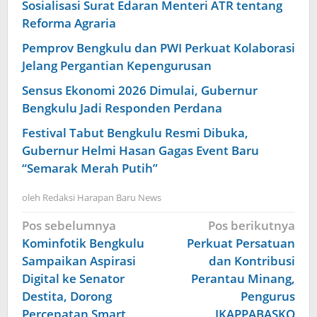
Sosialisasi Surat Edaran Menteri ATR tentang
Reforma Agraria
Pemprov Bengkulu dan PWI Perkuat Kolaborasi
Jelang Pergantian Kepengurusan
Sensus Ekonomi 2026 Dimulai, Gubernur
Bengkulu Jadi Responden Perdana
Festival Tabut Bengkulu Resmi Dibuka,
Gubernur Helmi Hasan Gagas Event Baru
“Semarak Merah Putih”
oleh
Redaksi Harapan Baru News
Navigasi
Pos sebelumnya
Pos berikutnya
pos
Kominfotik Bengkulu
Perkuat Persatuan
Sampaikan Aspirasi
dan Kontribusi
Digital ke Senator
Perantau Minang,
Destita, Dorong
Pengurus
Percepatan Smart
IKAPPABASKO