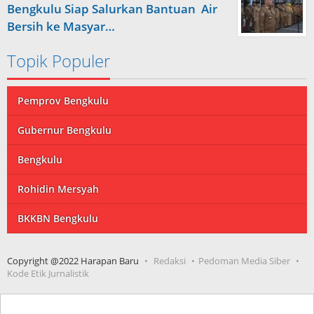
Bengkulu Siap Salurkan Bantuan Air
Bersih ke Masyar…
Topik Populer
Pemprov Bengkulu
Gubernur Bengkulu
Bengkulu
Rohidin Mersyah
BKKBN Bengkulu
Copyright @2022 Harapan Baru
Redaksi
Pedoman Media Siber
Kode Etik Jurnalistik