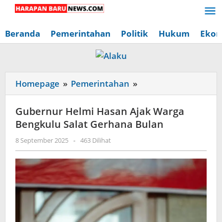
Lewati
ke
konten
Beranda
Pemerintahan
Politik
Hukum
Ekon
Gubernur
Homepage
»
Pemerintahan
»
Helmi
Hasan
Gubernur Helmi Hasan Ajak Warga
Ajak
Bengkulu Salat Gerhana Bulan
Warga
oleh
8 September 2025
-
463 Dilihat
Bengkulu
Redaksi
Salat
Harapan
Baru
Gerhana
News
Bulan