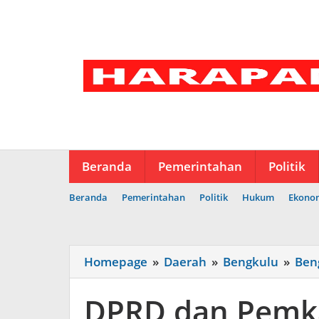
Lewati
ke
konten
Beranda
Pemerintahan
Politik
Beranda
Pemerintahan
Politik
Hukum
Ekono
Homepage
»
Daerah
»
Bengkulu
»
Ben
DPRD dan Pemka