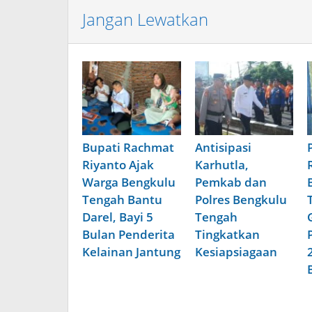
Jangan Lewatkan
Bupati Rachmat
Antisipasi
Riyanto Ajak
Karhutla,
Warga Bengkulu
Pemkab dan
Tengah Bantu
Polres Bengkulu
Darel, Bayi 5
Tengah
Bulan Penderita
Tingkatkan
Kelainan Jantung
Kesiapsiagaan