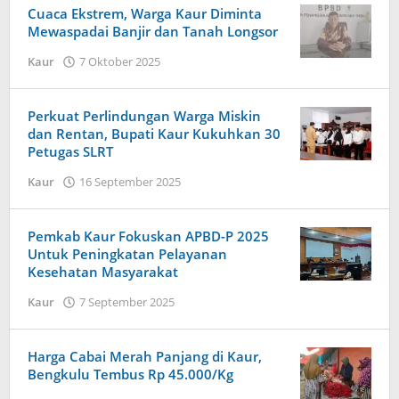
Baru
Cuaca Ekstrem, Warga Kaur Diminta
News
Mewaspadai Banjir dan Tanah Longsor
oleh
Kaur
7 Oktober 2025
Redaksi
Harapan
Baru
Perkuat Perlindungan Warga Miskin
News
dan Rentan, Bupati Kaur Kukuhkan 30
Petugas SLRT
oleh
Kaur
16 September 2025
Redaksi
Harapan
Baru
Pemkab Kaur Fokuskan APBD-P 2025
News
Untuk Peningkatan Pelayanan
Kesehatan Masyarakat
oleh
Kaur
7 September 2025
Redaksi
Harapan
Baru
Harga Cabai Merah Panjang di Kaur,
News
Bengkulu Tembus Rp 45.000/Kg