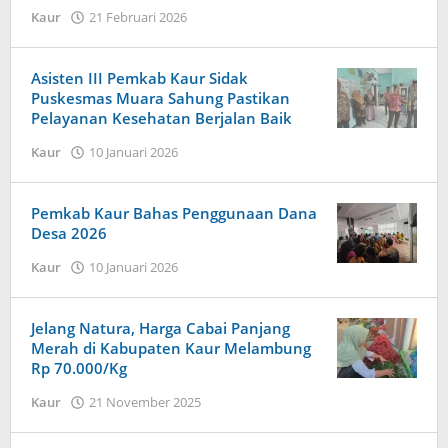
oleh
oleh
Kaur
21 Februari 2026
Redaksi
Redaksi
Harapan
Harapan
Baru
Baru
Asisten III Pemkab Kaur Sidak
News
News
Puskesmas Muara Sahung Pastikan
Pelayanan Kesehatan Berjalan Baik
oleh
Kaur
10 Januari 2026
Redaksi
Harapan
Baru
Pemkab Kaur Bahas Penggunaan Dana
News
Desa 2026
oleh
Kaur
10 Januari 2026
Redaksi
Harapan
Baru
Jelang Natura, Harga Cabai Panjang
News
Merah di Kabupaten Kaur Melambung
Rp 70.000/Kg
oleh
Kaur
21 November 2025
Redaksi
Harapan