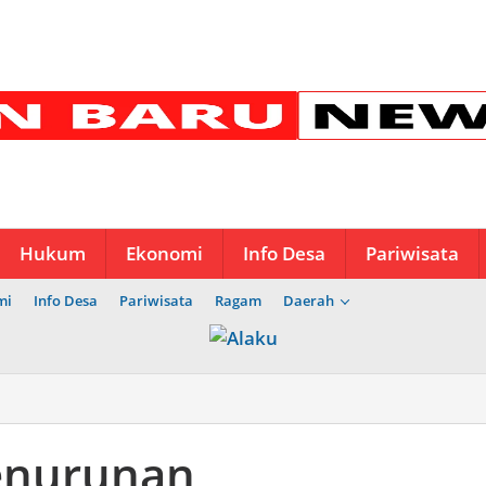
Hukum
Ekonomi
Info Desa
Pariwisata
mi
Info Desa
Pariwisata
Ragam
Daerah
n
Penurunan
uran