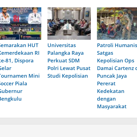
Semarakan HUT
Universitas
Patroli Humani
Kemerdekaan RI
Palangka Raya
Satgas
ke-81, Dispora
Perkuat SDM
Kepolisian Ops
Gelar
Polri Lewat Pusat
Damai Cartenz 
Tournamen Mini
Studi Kepolisian
Puncak Jaya
Soccer Piala
Pererat
Gubernur
Kedekatan
Bengkulu
dengan
Masyarakat