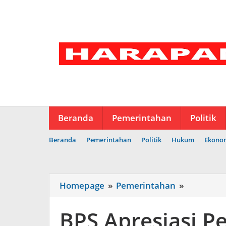
Lewati
ke
konten
Beranda
Pemerintahan
Politik
Beranda
Pemerintahan
Politik
Hukum
Ekono
BPS
Homepage
»
Pemerintahan
»
Apresiasi
Penuruna
BPS Apresiasi 
Pengangg