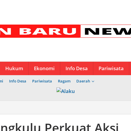
Hukum
Ekonomi
Info Desa
Pariwisata
mi
Info Desa
Pariwisata
Ragam
Daerah
engkulu Perkuat Aksi