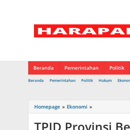
Lewati
ke
konten
Beranda
Pemerintahan
Politik
Beranda
Pemerintahan
Politik
Hukum
Ekono
TPID
Homepage
»
Ekonomi
»
Provinsi
Bengkulu
TPID Provinsi B
Perkuat