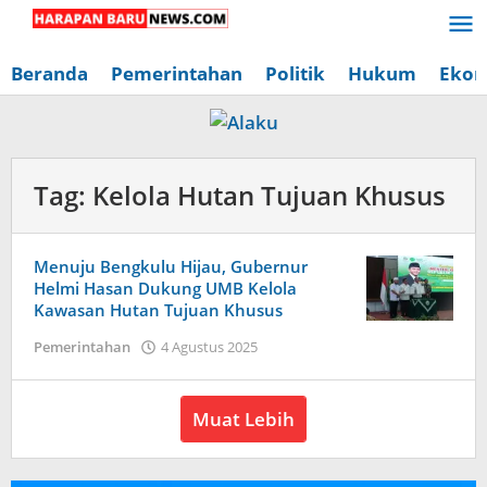
Lewati
ke
konten
Beranda
Pemerintahan
Politik
Hukum
Ekon
Tag:
Kelola Hutan Tujuan Khusus
Menuju Bengkulu Hijau, Gubernur
Helmi Hasan Dukung UMB Kelola
Kawasan Hutan Tujuan Khusus
oleh
Pemerintahan
4 Agustus 2025
Redaksi
Harapan
Baru
Muat Lebih
News