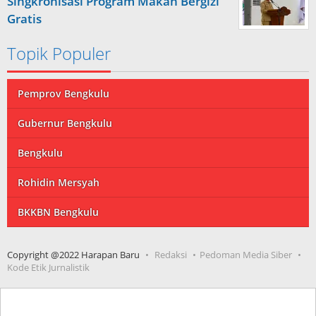
Singkronisasi Program Makan Bergizi
Gratis
Topik Populer
Pemprov Bengkulu
Gubernur Bengkulu
Bengkulu
Rohidin Mersyah
BKKBN Bengkulu
Copyright @2022 Harapan Baru
Redaksi
Pedoman Media Siber
Kode Etik Jurnalistik