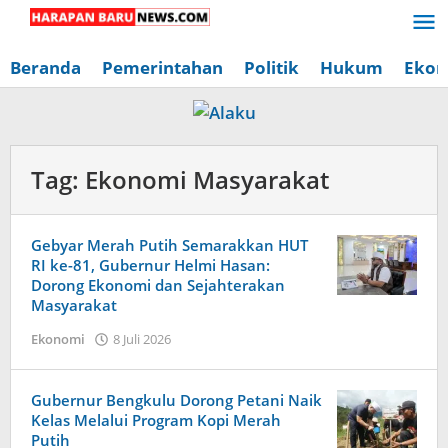
Lewati
ke
konten
Beranda
Pemerintahan
Politik
Hukum
Ekon
Tag:
Ekonomi Masyarakat
Gebyar Merah Putih Semarakkan HUT
RI ke-81, Gubernur Helmi Hasan:
Dorong Ekonomi dan Sejahterakan
Masyarakat
oleh
Ekonomi
8 Juli 2026
Redaksi
Harapan
Baru
Gubernur Bengkulu Dorong Petani Naik
News
Kelas Melalui Program Kopi Merah
Putih