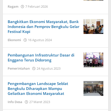
oleh
Ragam
7 Februari 2026
Redaksi
Harapan
Baru
Bangkitkan Ekonomi Masyarakat, Bank
News
Indonesia dan Pemprov Bengkulu Gelar
Festival Kopi
oleh
Ekonomi
16 Agustus 2024
Redaksi
Harapan
Baru
Pembangunan Infrastruktur Dasar di
News
Enggano Terus Didorong
oleh
Pemerintahan
24 Agustus 2023
Redaksi
Harapan
Baru
Pengembangan Landscape Seblat
News
Bengkulu Diharapkan Mampu
Geliatkan Ekonomi Masyarakat
oleh
Info Desa
27 Maret 2023
Redaksi
Harapan