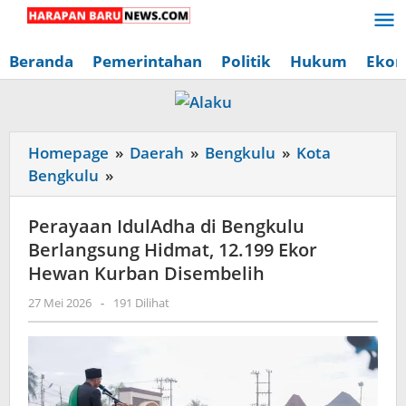
Lewati
ke
konten
Beranda
Pemerintahan
Politik
Hukum
Ekon
Homepage
»
Daerah
»
Bengkulu
»
Kota
Perayaan
Bengkulu
»
IdulAdha
di
Perayaan IdulAdha di Bengkulu
Bengkulu
Berlangsung Hidmat, 12.199 Ekor
Berlangsung
Hewan Kurban Disembelih
Hidmat,
oleh
27 Mei 2026
-
191 Dilihat
12.199
Redaksi
Ekor
Harapan
Baru
Hewan
News
Kurban
Disembelih