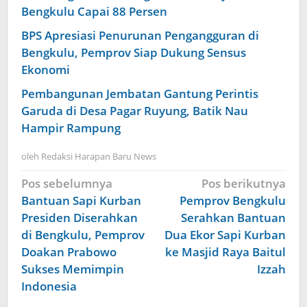
Bengkulu Capai 88 Persen
BPS Apresiasi Penurunan Pengangguran di
Bengkulu, Pemprov Siap Dukung Sensus
Ekonomi
Pembangunan Jembatan Gantung Perintis
Garuda di Desa Pagar Ruyung, Batik Nau
Hampir Rampung
oleh
Redaksi Harapan Baru News
Navigasi
Pos sebelumnya
Pos berikutnya
pos
Bantuan Sapi Kurban
Pemprov Bengkulu
Presiden Diserahkan
Serahkan Bantuan
di Bengkulu, Pemprov
Dua Ekor Sapi Kurban
Doakan Prabowo
ke Masjid Raya Baitul
Sukses Memimpin
Izzah
Indonesia