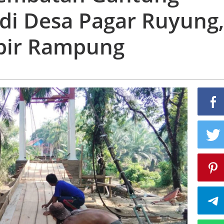
Garuda
 di Desa Pagar Ruyung,
di
Desa
pir Rampung
Pagar
Ruyung,
Batik
Nau
Hampir
Rampung