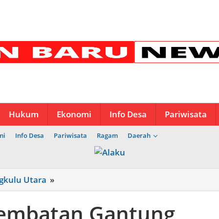
Hukum
Ekonomi
Info Desa
Pariwisata
mi
Info Desa
Pariwisata
Ragam
Daerah
Pembangunan
gkulu Utara
»
Jembatan
Gantung
embatan Gantung
Perintis