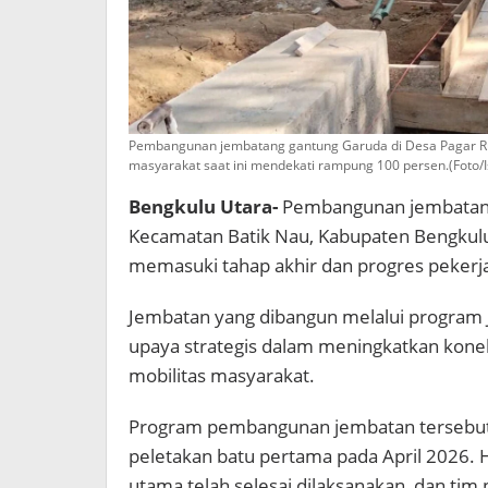
Pembangunan jembatang gantung Garuda di Desa Pagar Ruy
masyarakat saat ini mendekati rampung 100 persen.(Foto/I
Bengkulu Utara-
Pembangunan jembatan g
Kecamatan Batik Nau, Kabupaten Bengkulu U
memasuki tahap akhir dan progres pekerj
Jembatan yang dibangun melalui program J
upaya strategis dalam meningkatkan konek
mobilitas masyarakat.
Program pembangunan jembatan tersebut 
peletakan batu pertama pada April 2026. H
utama telah selesai dilaksanakan, dan t