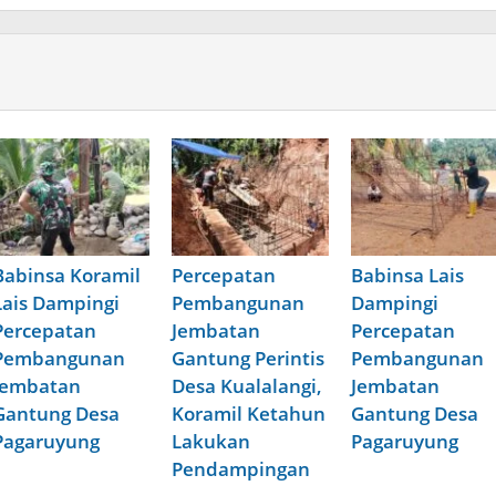
Babinsa Koramil
Percepatan
Babinsa Lais
Lais Dampingi
Pembangunan
Dampingi
Percepatan
Jembatan
Percepatan
Pembangunan
Gantung Perintis
Pembangunan
Jembatan
Desa Kualalangi,
Jembatan
Gantung Desa
Koramil Ketahun
Gantung Desa
Pagaruyung
Lakukan
Pagaruyung
Pendampingan