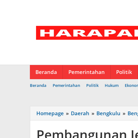
Lewati
ke
konten
Beranda
Pemerintahan
Politik
Beranda
Pemerintahan
Politik
Hukum
Ekono
Homepage
»
Daerah
»
Bengkulu
»
Ben
Pembangunan J