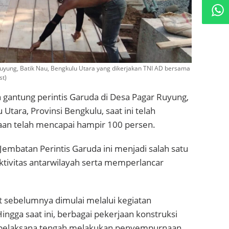
ung, Batik Nau, Bengkulu Utara yang dikerjakan TNI AD bersama
st)
antung perintis Garuda di Desa Pagar Ruyung,
tara, Provinsi Bengkulu, saat ini telah
aan telah mencapai hampir 100 persen.
embatan Perintis Garuda ini menjadi salah satu
tivitas antarwilayah serta memperlancar
sebelumnya dimulai melalui kegiatan
ingga saat ini, berbagai pekerjaan konstruksi
im pelaksana tengah melakukan penyempurnaan