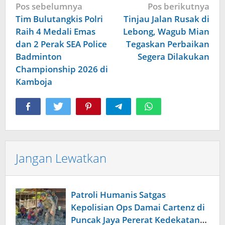
Navigasi
Pos sebelumnya
Pos berikutnya
pos
Tim Bulutangkis Polri
Tinjau Jalan Rusak di
Raih 4 Medali Emas
Lebong, Wagub Mian
dan 2 Perak SEA Police
Tegaskan Perbaikan
Badminton
Segera Dilakukan
Championship 2026 di
Kamboja
Jangan Lewatkan
Patroli Humanis Satgas
Kepolisian Ops Damai Cartenz di
Puncak Jaya Pererat Kedekatan