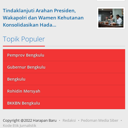
Tindaklanjuti Arahan Presiden,
Wakapolri dan Wamen Kehutanan
Konsolidasikan Hada…
Topik Populer
Pemprov Bengkulu
Gubernur Bengkulu
Bengkulu
Rohidin Mersyah
BKKBN Bengkulu
Copyright @2022 Harapan Baru
Redaksi
Pedoman Media Siber
Kode Etik Jurnalistik