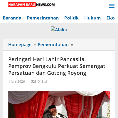
Lewati
ke
konten
Beranda
Pemerintahan
Politik
Hukum
Ekon
Peringati
Homepage
»
Pemerintahan
»
Hari
Lahir
Peringati Hari Lahir Pancasila,
Pancasila,
Pemprov Bengkulu Perkuat Semangat
Pemprov
Persatuan dan Gotong Royong
Bengkulu
oleh
1 Juni 2026
-
528 Dilihat
Perkuat
Redaksi
Semangat
Harapan
Baru
Persatuan
News
dan
Gotong
Royong