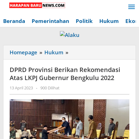
Lewati
ke
konten
Beranda
Pemerintahan
Politik
Hukum
Ekon
DPRD
Homepage
»
Hukum
»
Provinsi
Berikan
DPRD Provinsi Berikan Rekomendasi
Rekomendasi
Atas LKPJ Gubernur Bengkulu 2022
Atas
oleh
13 April 2023
-
900 Dilihat
LKPJ
Redaksi
Gubernur
Harapan
Baru
Bengkulu
News
2022