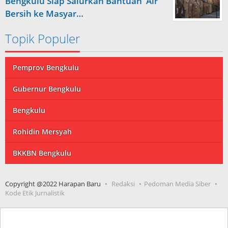
Bengkulu Siap Salurkan Bantuan Air
Bersih ke Masyar…
Topik Populer
Pemprov Bengkulu
Gubernur Bengkulu
Bengkulu
Rohidin Mersyah
BKKBN Bengkulu
Copyright @2022 Harapan Baru
Redaksi
Pedoman Media Siber
Kode Etik Jurnalistik