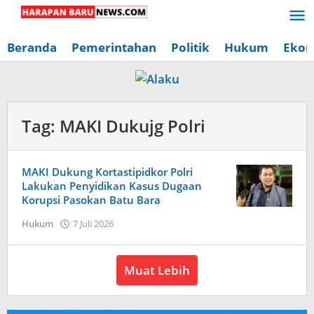
Lewati
ke
konten
Beranda
Pemerintahan
Politik
Hukum
Ekon
Tag:
MAKI Dukujg Polri
MAKI Dukung Kortastipidkor Polri
Lakukan Penyidikan Kasus Dugaan
Korupsi Pasokan Batu Bara
oleh
Hukum
7 Juli 2026
Redaksi
Harapan
Baru
Muat Lebih
News