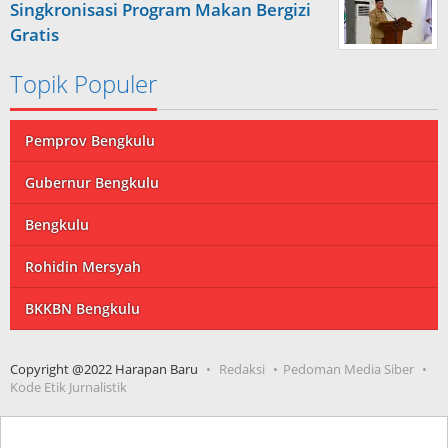
Singkronisasi Program Makan Bergizi
Gratis
Topik Populer
Pemprov Bengkulu
Gubernur Bengkulu
Bengkulu
Rohidin Mersyah
BKKBN Bengkulu
Copyright @2022 Harapan Baru
Redaksi
Pedoman Media Siber
Kode Etik Jurnalistik