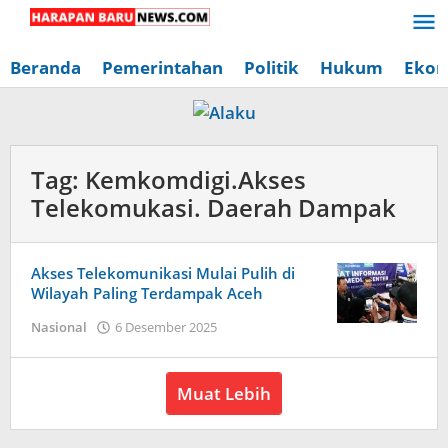
Lewati
ke
konten
Beranda
Pemerintahan
Politik
Hukum
Ekon
Tag:
Kemkomdigi.Akses
Telekomukasi. Daerah Dampak
Akses Telekomunikasi Mulai Pulih di
Wilayah Paling Terdampak Aceh
oleh
Nasional
6 Desember 2025
Redaksi
Harapan
Baru
Muat Lebih
News