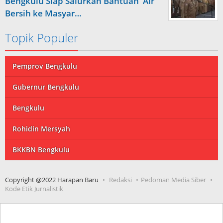
Bengkulu Siap Salurkan Bantuan Air
Bersih ke Masyar…
Topik Populer
Pemprov Bengkulu
Gubernur Bengkulu
Bengkulu
Rohidin Mersyah
BKKBN Bengkulu
Copyright @2022 Harapan Baru
Redaksi
Pedoman Media Siber
Kode Etik Jurnalistik