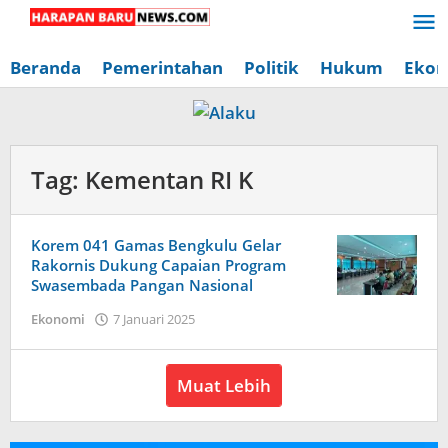
Lewati
ke
konten
Beranda
Pemerintahan
Politik
Hukum
Ekon
Tag:
Kementan RI K
Korem 041 Gamas Bengkulu Gelar
Rakornis Dukung Capaian Program
Swasembada Pangan Nasional
oleh
Ekonomi
7 Januari 2025
Redaksi
Harapan
Baru
Muat Lebih
News