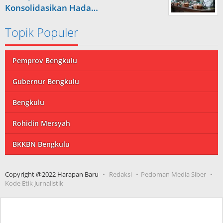
Konsolidasikan Hada…
Topik Populer
Pemprov Bengkulu
Gubernur Bengkulu
Bengkulu
Rohidin Mersyah
BKKBN Bengkulu
Copyright @2022 Harapan Baru
Redaksi
Pedoman Media Siber
Kode Etik Jurnalistik