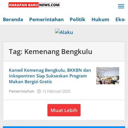
Lewati
ke
konten
Beranda
Pemerintahan
Politik
Hukum
Ekon
Tag:
Kemenang Bengkulu
Kanwil Kemenag Bengkulu, BKKBN dan
Inkopontren Siap Sukseskan Program
Makan Bergizi Gratis
oleh
Pemerintahan
12 Februari 2025
Redaksi
Harapan
Baru
Muat Lebih
News