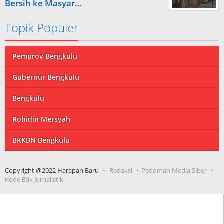
Bersih ke Masyar…
Topik Populer
Pemprov Bengkulu
Gubernur Bengkulu
Bengkulu
Rohidin Mersyah
BKKBN Bengkulu
Copyright @2022 Harapan Baru
Redaksi
Pedoman Media Siber
Kode Etik Jurnalistik