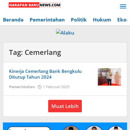
Lewati
ke
konten
Beranda
Pemerintahan
Politik
Hukum
Ekon
Tag:
Cemerlang
Kinerja Cemerlang Bank Bengkulu
Ditutup Tahun 2024
oleh
Pemerintahan
1 Februari 2025
Redaksi
Harapan
Baru
Muat Lebih
News