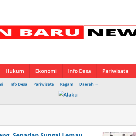
Hukum
Ekonomi
Info Desa
Pariwisata
mi
Info Desa
Pariwisata
Ragam
Daerah
teng, Sepadan Sungai Lemau