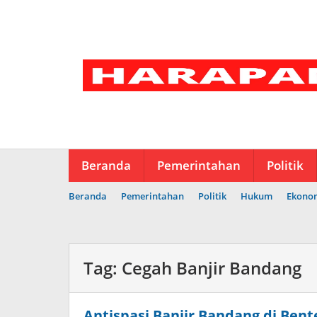
Lewati
ke
konten
Beranda
Pemerintahan
Politik
Beranda
Pemerintahan
Politik
Hukum
Ekono
Tag:
Cegah Banjir Bandang
Antispasi Banjir Bandang di Ben