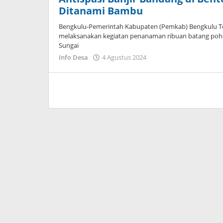
Ditanami Bambu
Bengkulu-Pemerintah Kabupaten (Pemkab) Bengkulu T
melaksanakan kegiatan penanaman ribuan batang poh
Sungai
oleh
Info Desa
4 Agustus 2024
Redaksi
Harapan
Baru
News